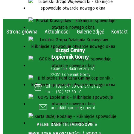
Strona główna
Aktualności
Galerie zdjęć
Kontakt
Urząd Gminy
Łopiennik Górny
Łopiennik Nadrzeczny 3A,
22-351 Łopiennik Górny
tel.:
(82) 577 30 04
,
577 31 23
fax.:
(82) 577 30 10
urzad@lopiennikgorny.pl
PEŁNE DANE TELEADRESOWE »
POLITYKA PRYWATNOŚCI / RODO »