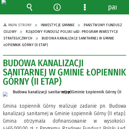
panel
Wyszukiwarka
Narzędzia
Menu
szczegółowe
MAPA STRONY
INWESTYCJE GMINNE
PAŃSTWOWY FUNDUSZ
CELOWY
RZĄDOWY FUNDUSZ POLSKI ŁAD: PROGRAM INWESTYCJI
STRATEGICZNYCH
BUDOWA KANALIZACJI SANITARNEJ W GMINIE
ŁOPIENNIK GÓRNY (II ETAP)
BUDOWA KANALIZACJI
SANITARNEJ W GMINIE ŁOPIENNIK
GÓRNY (II ETAP)
Gmina Łopiennik Górny realizuje zadanie pn. Budowa
kanalizacji sanitarnej w Gminie Łopiennik Górny (II etap).
Gmina otrzymała dofinansowanie w wysokości
4.465.000,00 zł z Programu Rządowy Fundusz Polski Ład: