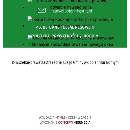
urzad@lopiennikgorny.pl
PEŁNE DANE TELEADRESOWE »
POLITYKA PRYWATNOŚCI / RODO »
© Wszelkie prawa zastrzeżone, Urząd Gminy w Łopienniku Górnym
WALIDACJA:
HTML5
+
CSS3
+
WCAG 2.1
WYKONANIE
CONCEPT
INTERMEDIA