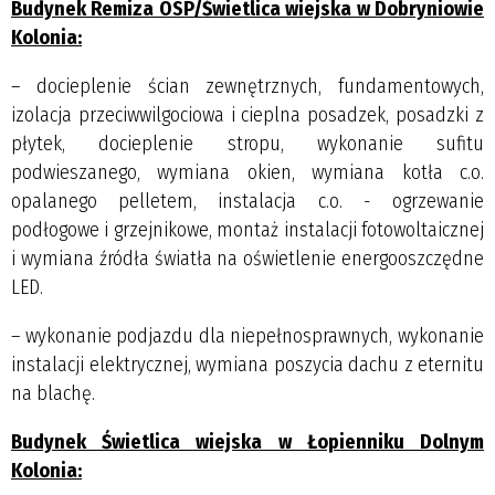
Budynek Remiza OSP/Świetlica wiejska w Dobryniowie
Kolonia:
– docieplenie ścian zewnętrznych, fundamentowych,
izolacja przeciwwilgociowa i cieplna posadzek, posadzki z
płytek, docieplenie stropu, wykonanie sufitu
podwieszanego, wymiana okien, wymiana kotła c.o.
opalanego pelletem, instalacja c.o. - ogrzewanie
podłogowe i grzejnikowe, montaż instalacji fotowoltaicznej
i wymiana źródła światła na oświetlenie energooszczędne
LED.
– wykonanie podjazdu dla niepełnosprawnych, wykonanie
instalacji elektrycznej, wymiana poszycia dachu z eternitu
na blachę.
Budynek Świetlica wiejska w Łopienniku Dolnym
Kolonia: