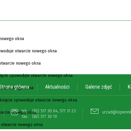
Strona główna
Aktualności
Galerie zdjęć
K
tel.:
(82) 577 30 04
,
577 31 23
urzad@lopiennik
fax.:
(82) 577 30 10