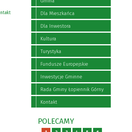
Gmina
ntakt
Dla Mieszkańca
Dla Inwestora
Kultura
Turystyka
Fundusze Europejskie
Inwestycje Gminne
Rada Gminy Łopiennik Górny
Kontakt
POLECAMY