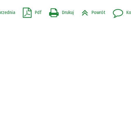
przednia
Pdf
Drukuj
Powrót
Ko