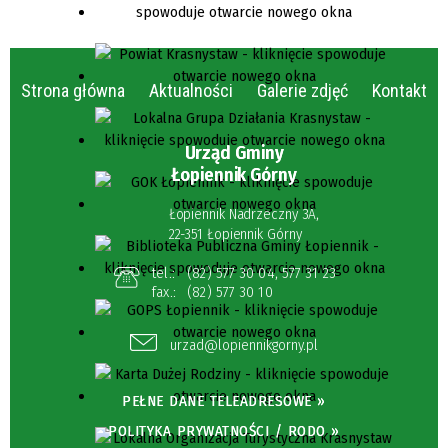
Strona główna
Aktualności
Galerie zdjęć
Kontakt
Urząd Gminy
Łopiennik Górny
Łopiennik Nadrzeczny 3A,
22-351 Łopiennik Górny
tel.:
(82) 577 30 04
,
577 31 23
fax.:
(82) 577 30 10
urzad@lopiennikgorny.pl
PEŁNE DANE TELEADRESOWE »
POLITYKA PRYWATNOŚCI / RODO »