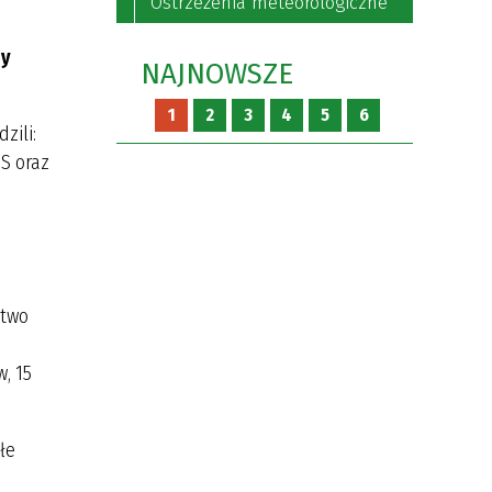
Ostrzeżenia meteorologiczne
ny
NAJNOWSZE
1
2
3
4
5
6
zili:
S oraz
i
stwo
, 15
łe