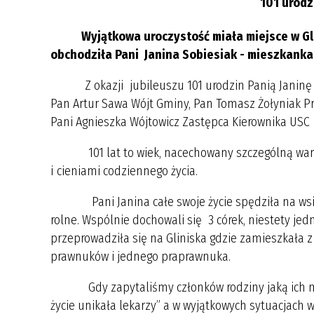
101 urodz
Wyjątkowa uroczystość miała miejsce w Glini
obchodziła Pani Janina Sobiesiak - mieszkanka
Z okazji jubileuszu 101 urodzin Panią Janinę z 
Pan Artur Sawa Wójt Gminy, Pan Tomasz Żołyniak P
Pani Agnieszka Wójtowicz Zastępca Kierownika USC
101 lat to wiek, nacechowany szczególną wartoś
i cieniami codziennego życia.
Pani Janina całe swoje życie spędziła na wsi g
rolne. Wspólnie dochowali się 3 córek, niestety jed
przeprowadziła się na Gliniska gdzie zamieszkała z
prawnuków i jednego praprawnuka.
Gdy zapytaliśmy członków rodziny jaką ich mama 
życie unikała lekarzy” a w wyjątkowych sytuacjach 