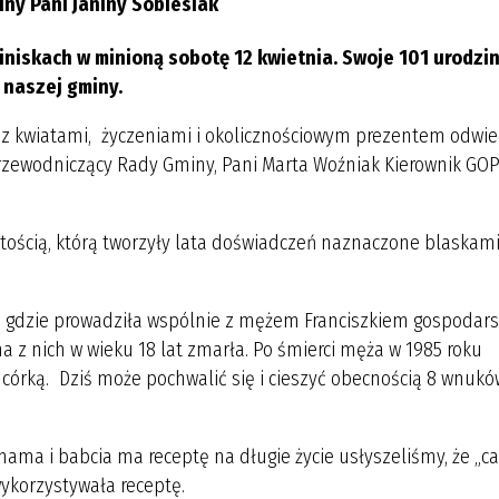
iny Pani Janiny Sobiesiak
skach w minioną sobotę 12 kwietnia. Swoje 101 urodzi
 naszej gminy.
kwiatami, życzeniami i okolicznościowym prezentem odwied
rzewodniczący Rady Gminy, Pani Marta Woźniak Kierownik GOP
cią, którą tworzyły lata doświadczeń naznaczone blaskam
dzie prowadziła wspólnie z mężem Franciszkiem gospodar
na z nich w wieku 18 lat zmarła. Po śmierci męża w 1985 roku
 córką. Dziś może pochwalić się i cieszyć obecnością 8 wnuków
i babcia ma receptę na długie życie usłyszeliśmy, że „ca
wykorzystywała receptę.