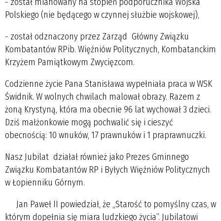
- został mianowany na stopień podporucznika Wojska
Polskiego (nie będącego w czynnej służbie wojskowej),
- został odznaczony przez Zarząd Główny Związku
Kombatantów RPib. Więźniów Politycznych, Kombatanckim
Krzyżem Pamiątkowym Zwycięzcom.
Codzienne życie Pana Stanisława wypełniała praca w WSK
Świdnik. W wolnych chwilach malował obrazy. Razem z
żoną Krystyną, która ma obecnie 96 lat wychował 3 dzieci.
Dziś małżonkowie mogą pochwalić się i cieszyć
obecnością: 10 wnuków, 17 prawnuków i 1 praprawnuczki.
Nasz Jubilat działał również jako Prezes Gminnego
Związku Kombatantów RP i Byłych Więźniów Politycznych
w Łopienniku Górnym.
Jan Paweł II powiedział, że „Starość to pomyślny czas, w
którym dopełnia się miara ludzkiego życia”. Jubilatowi